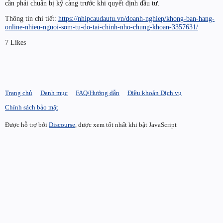
cần phải chuẩn bị kỹ càng trước khi quyết định đầu tư.
Thông tin chi tiết:
https://nhipcaudautu.vn/doanh-nghiep/khong-ban-hang-
online-nhieu-nguoi-som-tu-do-tai-chinh-nho-chung-khoan-3357631/
7 Likes
Trang chủ
Danh mục
FAQ/Hướng dẫn
Điều khoản Dịch vụ
Chính sách bảo mật
Được hỗ trợ bởi
Discourse
, được xem tốt nhất khi bật JavaScript