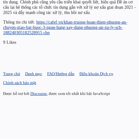
tín dụng. Chính phủ cũng yêu cầu triển khai quyết liệt, hiệu quả Đề án cơ
cấu lại hệ thống các tổ chức tín dụng gắn với xử lý nợ xấu giai đoạn 2021 -
2025 và đẩy mạnh công tác xử lý, thu hồi nợ xấu.
Thông tin chi tiết:
https://cafef.vn/khan-truong-hoan-thien-phuong-an-
chuyen-giao-bat-buoc-3-ngan-hang-xay-dung-phuong-an-xu-ly-scb-
188240305182528915.chn
9 Likes
Trang chủ
Danh mục
FAQ/Hướng dẫn
Điều khoản Dịch vụ
Chính sách bảo mật
Được hỗ trợ bởi
Discourse
, được xem tốt nhất khi bật JavaScript