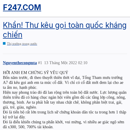
F247.COM
Khẩn! Thư kêu gọi toàn quốc kháng
chiến
Thị trường trong nước
Nguyenthecongmta
#1
13 Tháng Một 2022 02:10
HỠI ANH EM CHỨNG SỸ YÊU QUÝ
Bốn năm trước, đi theo thuyết thiên thời vĩ đại, Tổng Tham mưu trưởng
A7 đã kêu gọi anh em ta múc cổ đất. Vì chỉ có cổ đất mới đem lại cho ae
ta ấm no, hạnh phúc.
Hiện nay phong trào đó đã lan rộng trên toàn bộ đất nước. Lực lượng quân
thiên triều đã có hàng chục ngàn hội viên gồm đủ các tầng lớp công, nông,
thương, binh. Ae ta phải bắt tay nhau chặt chẽ, không phân biệt trai, gái,
già, trẻ, giàu, nghèo.
Đó là tiến bộ rất lớn trong lịch sử chứng khoán dân tộc ta trong hơn 1 thập
kỷ trở lại đây.
Đó là điểu khiến chúng ta phấn khởi, vui mừng, vì nhiều ae giác ngộ sớm
đã x300, 500, 700% tài khoản.