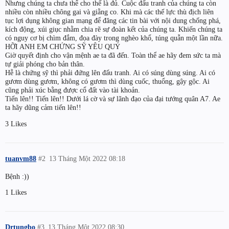
Nhưng chúng ta chưa thể cho thế là đủ. Cuộc đấu tranh của chúng ta còn
nhiều còn nhiều chông gai và giằng co. Khi mà các thế lực thù địch liên
tục lợi dụng không gian mạng để đăng các tin bài với nội dung chống phá,
kích động, xúi giục nhằm chia rẽ sự đoàn kết của chúng ta. Khiến chúng ta
có nguy cơ bị chìm đắm, đọa đày trong nghèo khổ, túng quẫn một lần nữa.
HỠI ANH EM CHỨNG SỸ YÊU QUÝ
Giờ quyết định cho vận mệnh ae ta đã đến. Toàn thể ae hãy đem sức ta mà
tự giải phóng cho bản thân.
Hễ là chứng sỹ thì phải đứng lên đấu tranh. Ai có súng dùng súng. Ai có
gươm dùng gươm, không có gươm thì dùng cuốc, thuổng, gậy gộc. Ai
cũng phải xúc bằng được cổ đất vào tài khoản.
Tiến lên!! Tiến lên!! Dưới lá cờ và sự lãnh đạo của đại tướng quân A7. Ae
ta hãy dũng cảm tiến lên!!
3 Likes
tuanvm88
#2
13 Tháng Một 2022 08:18
Bệnh :))
1 Likes
Drtungbo
#3
13 Tháng Một 2022 08:30