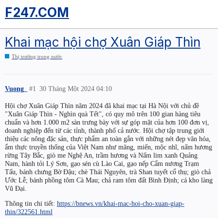
F247.COM
Khai mạc hội chợ Xuân Giáp Thìn
Thị trường trong nước
Vuong_
#1
30 Tháng Một 2024 04:10
Hội chợ Xuân Giáp Thìn năm 2024 đã khai mạc tại Hà Nội với chủ đề
"Xuân Giáp Thìn - Nghìn quà Tết", có quy mô trên 100 gian hàng tiêu
chuẩn và hơn 1.000 m2 sàn trưng bày với sự góp mặt của hơn 100 đơn vị,
doanh nghiệp đến từ các tỉnh, thành phố cả nước. Hội chợ tập trung giới
thiệu các nông đặc sản, thực phẩm an toàn gắn với những nét đẹp văn hóa,
ẩm thực truyền thống của Việt Nam như măng, miến, mộc nhĩ, nấm hương
rừng Tây Bắc, giò me Nghệ An, trầm hương và Nấm lim xanh Quảng
Nam, hành tỏi Lý Sơn, gạo sén cù Lào Cai, gạo nếp Cẩm nương Trạm
Tấu, bánh chưng Bờ Đậu; chè Thái Nguyên, trà Shan tuyết cổ thụ; giò chả
Ước Lễ; bánh phồng tôm Cà Mau; chả ram tôm đất Bình Định; cá kho làng
Vũ Đại.
Thông tin chi tiết:
https://bnews.vn/khai-mac-hoi-cho-xuan-giap-
thin/322561.html