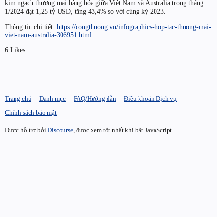
kim ngạch thương mại hàng hóa giữa Việt Nam và Australia trong tháng
1/2024 đạt 1,25 tỷ USD, tăng 43,4% so với cùng kỳ 2023.
Thông tin chi tiết:
https://congthuong.vn/infographics-hop-tac-thuong-mai-
viet-nam-australia-306951.html
6 Likes
Trang chủ
Danh mục
FAQ/Hướng dẫn
Điều khoản Dịch vụ
Chính sách bảo mật
Được hỗ trợ bởi
Discourse
, được xem tốt nhất khi bật JavaScript