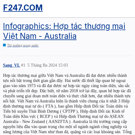
F247.COM
Infographics: Hợp tác thương mại
Việt Nam - Australia
Thị trường trong nước
Sang_VL
#1
5 Tháng Ba 2024 15:03
Hợp tác thương mại giữa Việt Nam và Australia đã đạt được nhiều thành
tựu nổi bật trong thời gian gần đây. Hai nước đã thiết lập quan hệ ngoại
giao vào năm 1973 và đã đạt được sự hợp tác ngày càng toàn diện, sâu sắc
và phát triển tốt đẹp. Đặc biệt, từ năm 2018 trở lại đây, quan hệ hợp tác đã
chuyển sang giai đoạn mới toàn diện và thực chất hơn, đạt nhiều thành tựu
nổi bật. Việt Nam và Australia hiện là thành viên chung của ít nhất 3 Hiệp
định thương mại tự do ( FTA ), bao gồm Hiệp định Đối tác Toàn diện và
Tiến bộ xuyên Thái Bình Dương ( CPTPP ), Hiệp định Đối tác Kinh tế
Toàn diện Khu vực ( RCEP ) và Hiệp định Thương mại tự do ASEAN
Australia - New Zealand ( AANZFTA ). Australia là thị trường cung cấp
nguyên liệu đầu vào quan trọng cho một số ngành ngành công nghiệp và
năng lượng của Việt Nam như than đá, quặng và các loại khoáng sản. Tổng