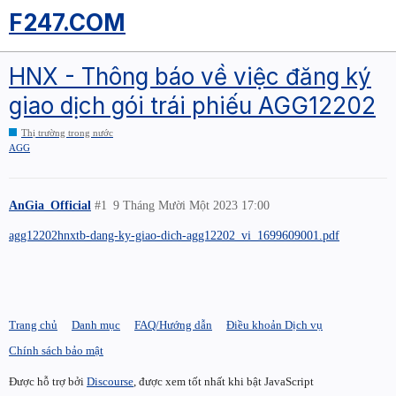
F247.COM
HNX - Thông báo về việc đăng ký
giao dịch gói trái phiếu AGG12202
Thị trường trong nước
AGG
AnGia_Official
#1
9 Tháng Mười Một 2023 17:00
agg12202hnxtb-dang-ky-giao-dich-agg12202_vi_1699609001.pdf
Trang chủ
Danh mục
FAQ/Hướng dẫn
Điều khoản Dịch vụ
Chính sách bảo mật
Được hỗ trợ bởi
Discourse
, được xem tốt nhất khi bật JavaScript