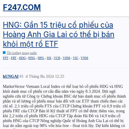
F247.COM
HNG: Gần 15 triệu cổ phiếu của
Hoàng Anh Gia Lai có thể bị bán
khỏi một rổ ETF
Thị trường trong nước
,
,
,
,
,
,
,
,
,
FPT
FRT
HDG
HNG
HPG
SSI
VCB
VHM
VIC
VNM
hUNGAI
#1
4 Tháng Ba 2024 12:25
MarketVector Vietnam Local Index có thể loại bỏ cổ phiếu HDG và HNG
khỏi danh mục cổ phiếu cơ cấu đầu năm vào ngày 8.3.2024. Đội ngũ
nghiên cứu từ Công ty Chứng khoán BSC dự báo danh mục cổ phiếu thành
phần và số lượng cổ phiếu mua/ bán đối với các ETF tham chiếu theo các
chỉ số. 2,1 triệu cổ phiếu FTS của CTCP Chứng khoán FPT và 0,9 triệu cổ
phiếu FRT của CTCP Bán lẻ Kỹ thuật số FPT có thể được thêm vào, trong
khi 2,2 triệu cổ phiếu HDG của CTCP Tập đoàn Hà Đô và 14,9 triệu cổ
phiếu HNG của CTCP Nông nghiệp Quốc tế Hoàng Anh Gia Lai có thể bị
loại do nằm ngoài top 98% vốn hóa free - float tích lũy. Dự kiến không có