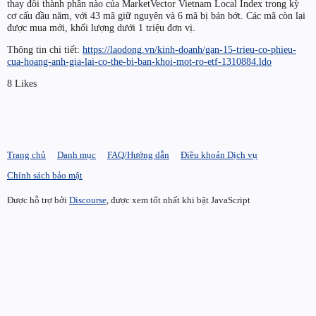
thay đổi thành phần nào của MarketVector Vietnam Local Index trong kỳ
cơ cấu đầu năm, với 43 mã giữ nguyên và 6 mã bị bán bớt. Các mã còn lại
được mua mới, khối lượng dưới 1 triệu đơn vị.
Thông tin chi tiết:
https://laodong.vn/kinh-doanh/gan-15-trieu-co-phieu-
cua-hoang-anh-gia-lai-co-the-bi-ban-khoi-mot-ro-etf-1310884.ldo
8 Likes
Trang chủ
Danh mục
FAQ/Hướng dẫn
Điều khoản Dịch vụ
Chính sách bảo mật
Được hỗ trợ bởi
Discourse
, được xem tốt nhất khi bật JavaScript