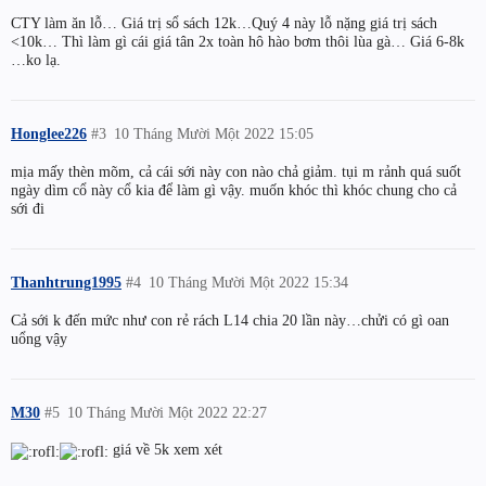
CTY làm ăn lỗ… Giá trị sổ sách 12k…Quý 4 này lỗ nặng giá trị sách
<10k… Thì làm gì cái giá tân 2x toàn hô hào bơm thôi lùa gà… Giá 6-8k
…ko lạ.
Honglee226
#3
10 Tháng Mười Một 2022 15:05
mịa mấy thèn mõm, cả cái sới này con nào chả giảm. tụi m rảnh quá suốt
ngày dìm cổ này cổ kia để làm gì vậy. muốn khóc thì khóc chung cho cả
sới đi
Thanhtrung1995
#4
10 Tháng Mười Một 2022 15:34
Cả sới k đến mức như con rẻ rách L14 chia 20 lần này…chửi có gì oan
uổng vậy
M30
#5
10 Tháng Mười Một 2022 22:27
giá về 5k xem xét