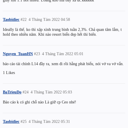
giấy lộn 1:1 hơi nhiều. Loãng khó mà bay xa đc.kkkkkk
Taobidiec
#22
4 Tháng Tám 2022 04:58
Ideally là thế, ko thì xập xình trung bình tuần 2,3%. Chả quan tâm lắm, t
hold theo nhiều năm. Khi nào resort biển đẹp hết thì biến.
Nguyen_TuanHN
#23
4 Tháng Tám 2022 05:01
báo cáo tài chính L14 đầy ra, xem đi rồi hẵng phát biểu, nói vớ va vớ vẩn.
1 Likes
BaTrieuDo
#24
4 Tháng Tám 2022 05:03
Báo cáo k có ghi chỗ nào Là giữ cp Ceo nhé!
Taobidiec
#25
4 Tháng Tám 2022 05:31