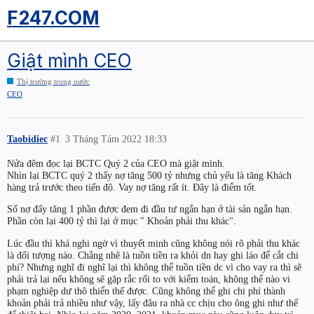
F247.COM
Giật mình CEO
Thị trường trong nước
CEO
Taobidiec
#1
3 Tháng Tám 2022 18:33
Nửa đêm đọc lại BCTC Quý 2 của CEO mà giật mình.
Nhìn lại BCTC quý 2 thấy nợ tăng 500 tỷ nhưng chủ yếu là tăng Khách
hàng trả trước theo tiến độ. Vay nợ tăng rất ít. Đây là điểm tốt.
Số nợ đấy tăng 1 phần được đem đi đầu tư ngắn hạn ở tài sản ngắn hạn.
Phần còn lại 400 tỷ thì lại ở mục " Khoản phải thu khác".
Lúc đầu thì khá nghi ngờ vì thuyết minh cũng không nói rõ phải thu khác
là đối tượng nào. Chẳng nhẽ là tuồn tiền ra khỏi dn hay ghi láo để cắt chi
phí? Nhưng nghĩ đi nghĩ lại thì không thể tuồn tiền dc vì cho vay ra thì sẽ
phải trả lại nếu không sẽ gặp rắc rối to với kiểm toán, không thể nào vi
phạm nghiệp dư thô thiển thế được. Cũng không thể ghi chi phí thành
khoản phải trả nhiều như vậy, lấy đâu ra nhà cc chịu cho ông ghi như thế