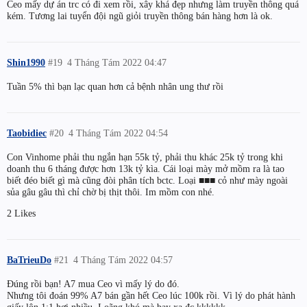
Ceo mấy dự án trc có đi xem rồi, xây khá đẹp nhưng làm truyền thông quá
kém. Tương lai tuyển đội ngũ giỏi truyền thông bán hàng hơn là ok.
Shin1990
#19
4 Tháng Tám 2022 04:47
Tuần 5% thì bạn lạc quan hơn cả bệnh nhân ung thư rồi
Taobidiec
#20
4 Tháng Tám 2022 04:54
Con Vinhome phải thu ngắn hạn 55k tỷ, phải thu khác 25k tỷ trong khi
doanh thu 6 tháng được hơn 13k tỷ kìa. Cái loại mày mở mồm ra là tao
biết đéo biết gì mà cũng đòi phân tích bctc. Loại ■■■ cỏ như mày ngoài
sủa gâu gâu thì chỉ chờ bị thịt thôi. Im mồm con nhé.
2 Likes
BaTrieuDo
#21
4 Tháng Tám 2022 04:57
Đúng rồi bạn! A7 mua Ceo vì mấy lý do đó.
Nhưng tôi đoán 99% A7 bán gần hết Ceo lúc 100k rồi. Vì lý do phát hành