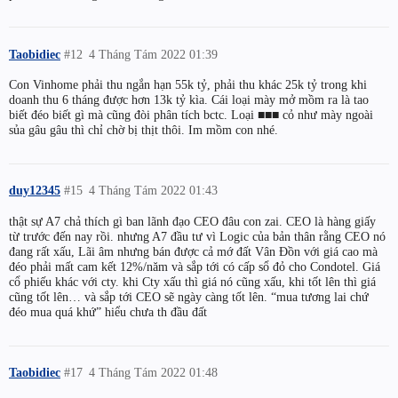
Taobidiec
#12
4 Tháng Tám 2022 01:39
Con Vinhome phải thu ngắn hạn 55k tỷ, phải thu khác 25k tỷ trong khi
doanh thu 6 tháng được hơn 13k tỷ kìa. Cái loại mày mở mồm ra là tao
biết đéo biết gì mà cũng đòi phân tích bctc. Loại ■■■ cỏ như mày ngoài
sủa gâu gâu thì chỉ chờ bị thịt thôi. Im mồm con nhé.
duy12345
#15
4 Tháng Tám 2022 01:43
thật sự A7 chả thích gì ban lãnh đạo CEO đâu con zai. CEO là hàng giấy
từ trước đến nay rồi. nhưng A7 đầu tư vì Logic của bản thân rằng CEO nó
đang rất xấu, Lãi âm nhưng bán được cả mớ đất Vân Đồn với giá cao mà
đéo phải mất cam kết 12%/năm và sắp tới có cấp sổ đỏ cho Condotel. Giá
cổ phiếu khác với cty. khi Cty xấu thì giá nó cũng xấu, khi tốt lên thì giá
cũng tốt lên… và sắp tới CEO sẽ ngày càng tốt lên. “mua tương lai chứ
đéo mua quá khứ” hiểu chưa th đầu đất
Taobidiec
#17
4 Tháng Tám 2022 01:48