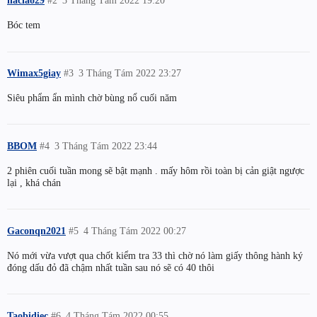
haclao29
#2
3 Tháng Tám 2022 19:20
Bóc tem
Wimax5giay
#3
3 Tháng Tám 2022 23:27
Siêu phẩm ẩn mình chờ bùng nổ cuối năm
BBOM
#4
3 Tháng Tám 2022 23:44
2 phiên cuối tuần mong sẽ bật mạnh . mấy hôm rồi toàn bị cản giật ngược
lại , khá chán
Gaconqn2021
#5
4 Tháng Tám 2022 00:27
Nó mới vừa vượt qua chốt kiểm tra 33 thì chờ nó làm giấy thông hành ký
đóng dấu đỏ đã chậm nhất tuần sau nó sẽ có 40 thôi
Taobidiec
#6
4 Tháng Tám 2022 00:55