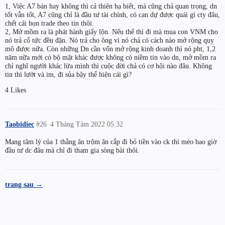
1, Việc A7 bán hay không thì cả thiên hạ biết, mà cũng chả quan trọng, dn
tốt vẫn tốt, A7 cũng chỉ là đầu tư tài chính, có can dự được quái gì cty đâu,
chết cái bọn trade theo tin thôi.
2, Mở mồm ra là phát hành giấy lộn. Nếu thế thì đi mà mua con VNM cho
nó trả cổ tức đều đặn. Nó trả cho ông vì nó chả có cách nào mở rộng quy
mô được nữa. Còn những Dn cần vốn mở rộng kinh doanh thì nó pht, 1,2
năm nữa mới có bộ mặt khác được không có niềm tin vào dn, mở mồm ra
chỉ nghĩ người khác lừa mình thì cuộc đời chả có cơ hội nào đâu. Không
tin thì lướt và im, đi sủa bậy thể hiện cái gì?
4 Likes
Taobidiec
#26
4 Tháng Tám 2022 05:32
Mang tâm lý của 1 thằng ăn trộm ăn cắp đi bỏ tiền vào ck thì méo bao giờ
đầu tư dc đâu mà chỉ đi tham gia sòng bài thôi.
trang sau →