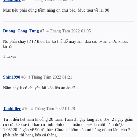
Mục tiêu phải đúng tiềm năng dn chứ bác. Mục tiêu về lại 90
Duong_Cong_Tung
#7
4 Tháng Tám 2022 01:05
Nó phải chạy từ từ thôi, lái ko thể để mấy anh đầu cơ, t+ ăn chơi, khoác
lác đc.
1 Likes
Shin1990
#8
4 Tháng Tám 2022 01:21
Năm nay k có chuyện lái kéo lên ào ào đâu
Taobidiec
#10
4 Tháng Tám 2022 01:28
Từ h đến hết năm khoảng 20 tuần. Tuần 3 ngày tăng 2%, 3%, 2 ngày giảm
cò cưa kéo xẻ thì bác cứ tính bình quân tuần dc 5% là cuối năm được
1.05^20 là gần về 90 rồi bác. Chưa kể hôm nào nó bùng nổ nó làm cho 2
phát trần thì bằng kéo cả tháng.