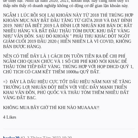
để thiệt hại. Nhìn lại năm 2020, 2021, khoản mục này cũng luôn duy trì
thấp nên thấy rõ doanh nghiệp không có động cơ để gian lận khoản này.
NGẪM 1 LÚC RỒI SOI LẠI KHOẢN NÀY TỪ 2018 THÌ TRÙNG HỢP
KHOẢN MỤC NÀY BẮT ĐẦU TĂNG TỪ GIỮA 2018 VÀ ĐẠT ĐỈNH
2019. NHƯ ĐÃ BIẾT 2019 LÀ ĐỈNH LỢI NHUẬN KHI BÁN DC RẤT
NHIỀU HÀNG VÀ BẮT ĐẦU THÂU TÓM ĐƯỢC KHU ĐẤT VÀNG
NHƯ VÂN ĐỒN. SAU ĐÓ KHOẢN " PHẢI THU KHÁC ĐỘT NGỘT
GIẢM CUỐI 2019 ĐẦU 2020 ( HIỂN NHIÊN LÀ VÌ COVID, KHÔNG
BÁN ĐƯỢC HÀNG).
NÊN CÓ THỂ ĐÂY LÀ 1 CÁCH DN TUỒN TIỀN RA ĐỂ CHI PHÍ
NGẦM CHO QUAN CHỨC VÀ 1 SỐ CHI PHÍ KHÓ NÓI KHÁC ĐỂ
THÂU TÓM TIẾP ĐẤT VÀNG. TRÙNG HỢP VỚI HỌP DHCD QUÝ 1,
CHỦ TỊCH CÓ CAM KẾT THÊM 1000ha QUỸ ĐẤT.
=》ĐÂY LÀ DẤU HIỆU CỰC TỐT DẤU HIỆU NĂM NAY SẼ TĂNG
TRƯỞNG LỢI NHUẬN ĐỘT BIẾN VỚI VIỆC ĐẨY MẠNH TRIỂN
KHAI VÂN ĐỒN, PHÚ QUỐC VÀ THÂU TÓM THÊM NHIỀU ĐẤT
VÀNG ĐẤT BẠC.
KHÔNG MUA BÂY GIỜ THÌ KHI NÀO MUAAAA!!
4 Likes