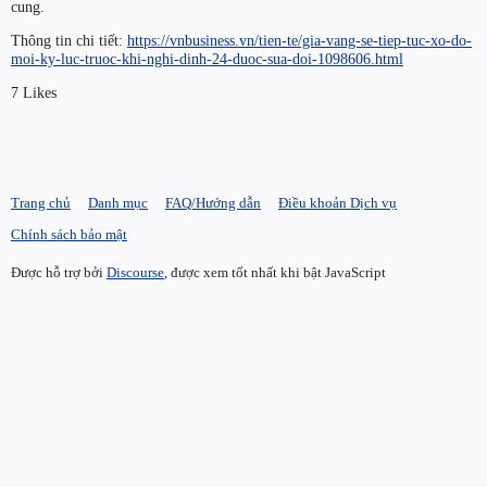
cung.
Thông tin chi tiết:
https://vnbusiness.vn/tien-te/gia-vang-se-tiep-tuc-xo-do-
moi-ky-luc-truoc-khi-nghi-dinh-24-duoc-sua-doi-1098606.html
7 Likes
Trang chủ
Danh mục
FAQ/Hướng dẫn
Điều khoản Dịch vụ
Chính sách bảo mật
Được hỗ trợ bởi
Discourse
, được xem tốt nhất khi bật JavaScript