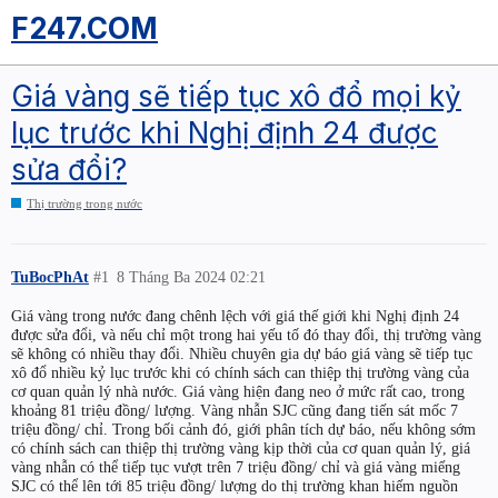
F247.COM
Giá vàng sẽ tiếp tục xô đổ mọi kỷ
lục trước khi Nghị định 24 được
sửa đổi?
Thị trường trong nước
TuBocPhAt
#1
8 Tháng Ba 2024 02:21
Giá vàng trong nước đang chênh lệch với giá thế giới khi Nghị định 24
được sửa đổi, và nếu chỉ một trong hai yếu tố đó thay đổi, thị trường vàng
sẽ không có nhiều thay đổi. Nhiều chuyên gia dự báo giá vàng sẽ tiếp tục
xô đổ nhiều kỷ lục trước khi có chính sách can thiệp thị trường vàng của
cơ quan quản lý nhà nước. Giá vàng hiện đang neo ở mức rất cao, trong
khoảng 81 triệu đồng/ lượng. Vàng nhẫn SJC cũng đang tiến sát mốc 7
triệu đồng/ chỉ. Trong bối cảnh đó, giới phân tích dự báo, nếu không sớm
có chính sách can thiệp thị trường vàng kịp thời của cơ quan quản lý, giá
vàng nhẫn có thể tiếp tục vượt trên 7 triệu đồng/ chỉ và giá vàng miếng
SJC có thể lên tới 85 triệu đồng/ lượng do thị trường khan hiếm nguồn