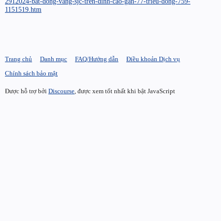
2912024-bat-dong-vang-sjc-tren-dinh-cao-gan-77-trieu-dong-759-
1151519.htm
Trang chủ
Danh mục
FAQ/Hướng dẫn
Điều khoản Dịch vụ
Chính sách bảo mật
Được hỗ trợ bởi
Discourse
, được xem tốt nhất khi bật JavaScript