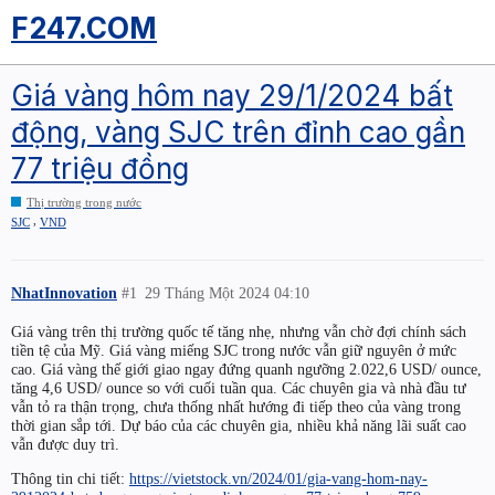
F247.COM
Giá vàng hôm nay 29/1/2024 bất
động, vàng SJC trên đỉnh cao gần
77 triệu đồng
Thị trường trong nước
,
SJC
VND
NhatInnovation
#1
29 Tháng Một 2024 04:10
Giá vàng trên thị trường quốc tế tăng nhẹ, nhưng vẫn chờ đợi chính sách
tiền tệ của Mỹ. Giá vàng miếng SJC trong nước vẫn giữ nguyên ở mức
cao. Giá vàng thế giới giao ngay đứng quanh ngưỡng 2.022,6 USD/ ounce,
tăng 4,6 USD/ ounce so với cuối tuần qua. Các chuyên gia và nhà đầu tư
vẫn tỏ ra thận trọng, chưa thống nhất hướng đi tiếp theo của vàng trong
thời gian sắp tới. Dự báo của các chuyên gia, nhiều khả năng lãi suất cao
vẫn được duy trì.
Thông tin chi tiết:
https://vietstock.vn/2024/01/gia-vang-hom-nay-