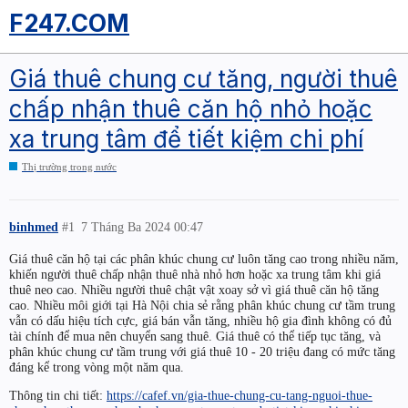
F247.COM
Giá thuê chung cư tăng, người thuê
chấp nhận thuê căn hộ nhỏ hoặc
xa trung tâm để tiết kiệm chi phí
Thị trường trong nước
binhmed
#1
7 Tháng Ba 2024 00:47
Giá thuê căn hộ tại các phân khúc chung cư luôn tăng cao trong nhiều năm,
khiến người thuê chấp nhận thuê nhà nhỏ hơn hoặc xa trung tâm khi giá
thuê neo cao. Nhiều người thuê chật vật xoay sở vì giá thuê căn hộ tăng
cao. Nhiều môi giới tại Hà Nội chia sẻ rằng phân khúc chung cư tầm trung
vẫn có dấu hiệu tích cực, giá bán vẫn tăng, nhiều hộ gia đình không có đủ
tài chính để mua nên chuyển sang thuê. Giá thuê có thể tiếp tục tăng, và
phân khúc chung cư tầm trung với giá thuê 10 - 20 triệu đang có mức tăng
đáng kể trong vòng một năm qua.
Thông tin chi tiết:
https://cafef.vn/gia-thue-chung-cu-tang-nguoi-thue-