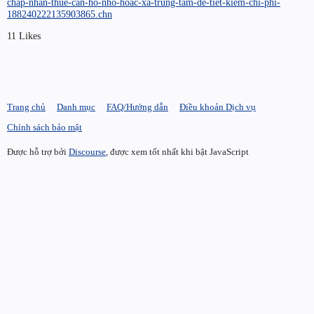
chap-nhan-thue-can-ho-nho-hoac-xa-trung-tam-de-tiet-kiem-chi-phi-
188240222135903865.chn
11 Likes
Trang chủ
Danh mục
FAQ/Hướng dẫn
Điều khoản Dịch vụ
Chính sách bảo mật
Được hỗ trợ bởi
Discourse
, được xem tốt nhất khi bật JavaScript