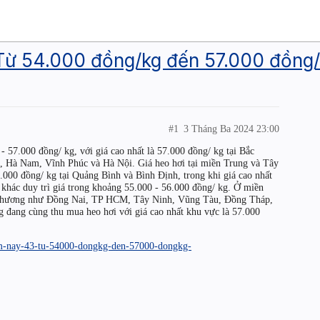
 Từ 54.000 đồng/kg đến 57.000 đồng
#1
3 Tháng Ba 2024 23:00
 57.000 đồng/ kg, với giá cao nhất là 57.000 đồng/ kg tại Bắc
 Hà Nam, Vĩnh Phúc và Hà Nội. Giá heo hơi tại miền Trung và Tây
.000 đồng/ kg tại Quảng Bình và Bình Định, trong khi giá cao nhất
 khác duy trì giá trong khoảng 55.000 - 56.000 đồng/ kg. Ở miền
a phương như Đồng Nai, TP HCM, Tây Ninh, Vũng Tàu, Đồng Tháp,
 đang cùng thu mua heo hơi với giá cao nhất khu vực là 57.000
hom-nay-43-tu-54000-dongkg-den-57000-dongkg-