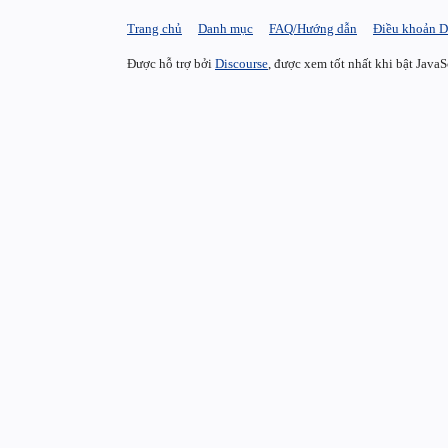
Trang chủ
Danh mục
FAQ/Hướng dẫn
Điều khoản D
Được hỗ trợ bởi
Discourse
, được xem tốt nhất khi bật JavaS