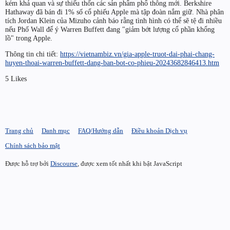
kém khả quan và sự thiếu thốn các sản phẩm phổ thông mới. Berkshire
Hathaway đã bán đi 1% số cổ phiếu Apple mà tập đoàn nắm giữ. Nhà phân
tích Jordan Klein của Mizuho cảnh báo rằng tình hình có thể sẽ tệ đi nhiều
nếu Phố Wall để ý Warren Buffett đang "giảm bớt lượng cổ phần khổng
lồ" trong Apple.
Thông tin chi tiết:
https://vietnambiz.vn/gia-apple-truot-dai-phai-chang-
huyen-thoai-warren-buffett-dang-ban-bot-co-phieu-20243682846413.htm
5 Likes
Trang chủ
Danh mục
FAQ/Hướng dẫn
Điều khoản Dịch vụ
Chính sách bảo mật
Được hỗ trợ bởi
Discourse
, được xem tốt nhất khi bật JavaScript