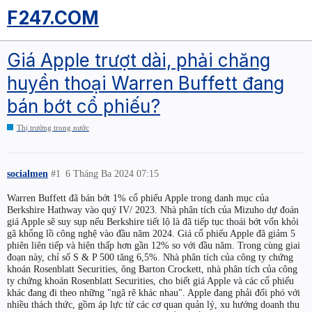
F247.COM
Giá Apple trượt dài, phải chăng
huyền thoại Warren Buffett đang
bán bớt cổ phiếu?
Thị trường trong nước
socialmen
#1
6 Tháng Ba 2024 07:15
Warren Buffett đã bán bớt 1% cổ phiếu Apple trong danh mục của
Berkshire Hathway vào quý IV/ 2023. Nhà phân tích của Mizuho dự đoán
giá Apple sẽ suy sụp nếu Berkshire tiết lộ là đã tiếp tục thoái bớt vốn khỏi
gã khổng lồ công nghệ vào đầu năm 2024. Giá cổ phiếu Apple đã giảm 5
phiên liên tiếp và hiện thấp hơn gần 12% so với đầu năm. Trong cùng giai
đoạn này, chỉ số S & P 500 tăng 6,5%. Nhà phân tích của công ty chứng
khoán Rosenblatt Securities, ông Barton Crockett, nhà phân tích của công
ty chứng khoán Rosenblatt Securities, cho biết giá Apple và các cổ phiếu
khác đang đi theo những "ngã rẽ khác nhau". Apple đang phải đối phó với
nhiều thách thức, gồm áp lực từ các cơ quan quản lý, xu hướng doanh thu