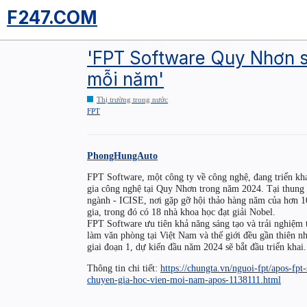
F247.COM
'FPT Software Quy Nhơn sẽ
mỗi năm'
Thị trường trong nước
FPT
PhongHungAuto
FPT Software, một công ty về công nghệ, đang triển kh
gia công nghệ tại Quy Nhơn trong năm 2024. Tại thung
ngành - ICISE, nơi gặp gỡ hội thảo hàng năm của hơn 1
gia, trong đó có 18 nhà khoa học đạt giải Nobel.
FPT Software ưu tiên khả năng sáng tạo và trải nghiệm 
làm văn phòng tại Việt Nam và thế giới đều gần thiên nh
giai đoạn 1, dự kiến đầu năm 2024 sẽ bắt đầu triển khai.
Thông tin chi tiết:
https://chungta.vn/nguoi-fpt/apos-fp
chuyen-gia-hoc-vien-moi-nam-apos-1138111.html