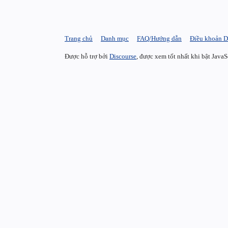
Trang chủ
Danh mục
FAQ/Hướng dẫn
Điều khoản D
Được hỗ trợ bởi
Discourse
, được xem tốt nhất khi bật JavaS