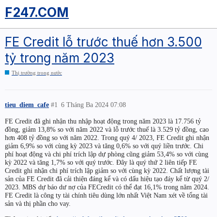
F247.COM
FE Credit lỗ trước thuế hơn 3.500
tỷ trong năm 2023
Thị trường trong nước
tieu_diem_cafe
#1
6 Tháng Ba 2024 07:08
FE Credit đã ghi nhận thu nhập hoạt động trong năm 2023 là 17.756 tỷ
đồng, giảm 13,8% so với năm 2022 và lỗ trước thuế là 3.529 tỷ đồng, cao
hơn 408 tỷ đồng so với năm 2022. Trong quý 4/ 2023, FE Credit ghi nhận
giảm 6,9% so với cùng kỳ 2023 và tăng 0,6% so với quý liền trước. Chi
phí hoạt động và chi phí trích lập dự phòng cũng giảm 53,4% so với cùng
kỳ 2022 và tăng 1,7% so với quý trước. Đây là quý thứ 2 liên tiếp FE
Credit ghi nhận chi phí trích lập giảm so với cùng kỳ 2022. Chất lượng tài
sản của FE Credit đã cải thiện đáng kể và có dấu hiệu tạo đáy kể từ quý 2/
2023. MBS dự báo dư nợ của FECredit có thể đạt 16,1% trong năm 2024.
FE Credit là công ty tài chính tiêu dùng lớn nhất Việt Nam xét về tổng tài
sản và thị phần cho vay.