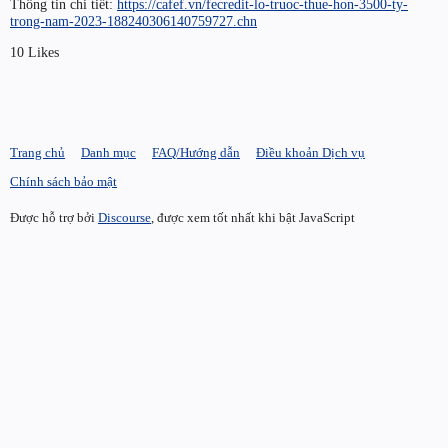
Thông tin chi tiết:
https://cafef.vn/fecredit-lo-truoc-thue-hon-3500-ty-
trong-nam-2023-188240306140759727.chn
10 Likes
Trang chủ
Danh mục
FAQ/Hướng dẫn
Điều khoản Dịch vụ
Chính sách bảo mật
Được hỗ trợ bởi
Discourse
, được xem tốt nhất khi bật JavaScript