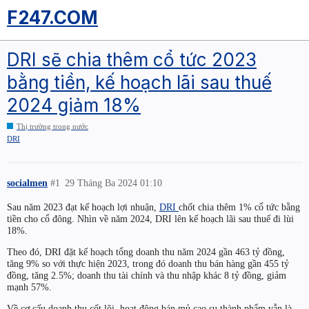
F247.COM
DRI sẽ chia thêm cổ tức 2023
bằng tiền, kế hoạch lãi sau thuế
2024 giảm 18%
Thị trường trong nước
DRI
socialmen
#1
29 Tháng Ba 2024 01:10
Sau năm 2023 đạt kế hoạch lợi nhuận,
DRI
chốt chia thêm 1% cổ tức bằng
tiền cho cổ đông. Nhìn về năm 2024,
DRI
lên kế hoạch lãi sau thuế đi lùi
18%.
Theo đó,
DRI
đặt kế hoạch tổng doanh thu năm 2024 gần 463 tỷ đồng,
tăng 9% so với thực hiện 2023, trong đó doanh thu bán hàng gần 455 tỷ
đồng, tăng 2.5%; doanh thu tài chính và thu nhập khác 8 tỷ đồng, giảm
mạnh 57%.
Về cơ cấu doanh thu cốt lõi, hoạt động bán mủ cao su thành phẩm vẫn là