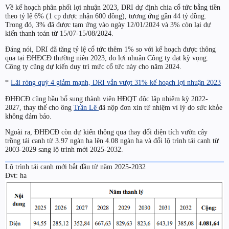
Về kế hoạch phân phối lợi nhuận 2023,
DRI
dự định chia cổ tức bằng tiền
theo tỷ lệ 6% (1 cp được nhận 600 đồng), tương ứng gần 44 tỷ đồng.
Trong đó, 3% đã được tạm ứng vào ngày 12/01/2024 và 3% còn lại dự
kiến thanh toán từ 15/07-15/08/2024.
Đáng nói,
DRI
đã tăng tỷ lệ cổ tức thêm 1% so với kế hoạch được thông
qua tại ĐHĐCĐ thường niên 2023, do lợi nhuận Công ty đạt kỳ vọng.
Công ty cũng dự kiến duy trì mức cổ tức này cho năm 2024.
*
Lãi ròng quý 4 giảm mạnh, DRI vẫn vượt 31% kế hoạch lợi nhuận 2023
ĐHĐCĐ cũng bầu bổ sung thành viên HĐQT độc lập nhiệm kỳ 2022-
2027, thay thế cho ông
Trần Lê
đã nộp đơn xin từ nhiệm vì lý do sức khỏe
không đảm bảo.
Ngoài ra, ĐHĐCĐ còn dự kiến thông qua thay đổi diện tích vườn cây
trồng tái canh từ 3.97 ngàn ha lên 4.08 ngàn ha và đổi lộ trình tái canh từ
2003-2029 sang lộ trình mới 2025-2032.
Lộ trình tái canh mới bắt đầu từ năm 2025-2032
Đvt: ha