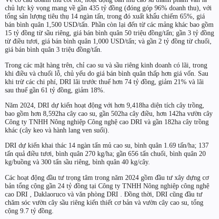
chủ lực kỳ vọng mang về gần 435 tỷ đồng (đóng góp 96% doanh thu), với
tổng sản lượng tiêu thụ 14 ngàn tấn, trong đó xuất khẩu chiếm 65%, giá
bán bình quân 1,500 USD/tấn. Phần còn lại đến từ các mảng khác bao gồm
15 tỷ đồng từ sầu riêng, giá bán bình quân 50 triệu đồng/tấn; gần 3 tỷ đồng
từ điều tươi, giá bán bình quân 1,000 USD/tấn; và gần 2 tỷ đồng từ chuối,
giá bán bình quân 3 triệu đồng/tấn.
Trong các mặt hàng trên, chỉ cao su và sầu riêng kinh doanh có lãi, trong
khi điều và chuối lỗ, chủ yếu do giá bán bình quân thấp hơn giá vốn. Sau
khi trừ các chi phí,
DRI
lãi trước thuế hơn 74 tỷ đồng, giảm 21% và lãi
sau thuế gần 61 tỷ đồng, giảm 18%.
Năm 2024,
DRI
dự kiến hoạt động với hơn 9,418ha diện tích cây trồng,
bao gồm hơn 8,592ha cây cao su, gần 502ha cây điều, hơn 142ha vườn cây
Công ty TNHH Nông nghiệp Công nghệ cao
DRI
và gần 182ha cây trồng
khác (cây keo và hành lang ven suối).
DRI
dự kiến khai thác 14 ngàn tấn mủ cao su, bình quân 1.69 tấn/ha; 137
tấn quả điều tươi, bình quân 270 kg/ha; gần 656 tấn chuối, bình quân 20
kg/buồng và 300 tấn sầu riêng, bình quân 40 kg/cây.
Các hoạt động đầu tư trọng tâm trong năm 2024 gồm đầu tư xây dựng cơ
bản tổng cộng gần 24 tỷ đồng tại Công ty TNHH Nông nghiệp công nghệ
cao
DRI
, Daklaoruco và văn phòng
DRI
. Đồng thời,
DRI
cũng đầu tư
chăm sóc vườn cây sầu riêng kiến thiết cơ bản và vườn cây cao su, tổng
cộng 9.7 tỷ đồng.