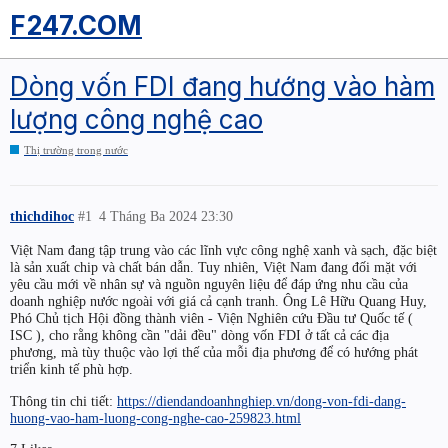
F247.COM
Dòng vốn FDI đang hướng vào hàm
lượng công nghệ cao
Thị trường trong nước
thichdihoc
#1
4 Tháng Ba 2024 23:30
Việt Nam đang tập trung vào các lĩnh vực công nghệ xanh và sạch, đặc biệt
là sản xuất chip và chất bán dẫn. Tuy nhiên, Việt Nam đang đối mặt với
yêu cầu mới về nhân sự và nguồn nguyên liệu để đáp ứng nhu cầu của
doanh nghiệp nước ngoài với giá cả cạnh tranh. Ông Lê Hữu Quang Huy,
Phó Chủ tịch Hội đồng thành viên - Viện Nghiên cứu Đầu tư Quốc tế (
ISC ), cho rằng không cần "dải đều" dòng vốn FDI ở tất cả các địa
phương, mà tùy thuộc vào lợi thế của mỗi địa phương để có hướng phát
triển kinh tế phù hợp.
Thông tin chi tiết:
https://diendandoanhnghiep.vn/dong-von-fdi-dang-
huong-vao-ham-luong-cong-nghe-cao-259823.html