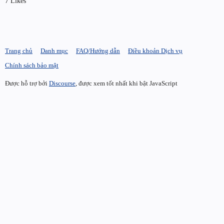
7 Likes
Trang chủ
Danh mục
FAQ/Hướng dẫn
Điều khoản Dịch vụ
Chính sách bảo mật
Được hỗ trợ bởi
Discourse
, được xem tốt nhất khi bật JavaScript