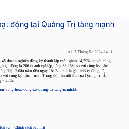
ạt động tại Quảng Trị tăng mạnh
#1
7 Tháng Ba 2024 14:11
ó 48 doanh nghiệp đăng ký thành lập mới, giảm 14,29% so với cùng
g hoạt động là 206 doanh nghiệp, tăng 38,26% so với cùng kỳ năm
uảng Trị từ đầu năm đến ngày 15/ 2/ 2024 là gần 445 tỷ đồng, đạt
với cùng kỳ năm trước. Trong đó, thu nội địa của Quảng Trị đạt
ng 7,23%.
tam-dung-hoat-dong-tai-quang-tri-tang-manh.htm
ịch vụ
Chính sách bảo mật