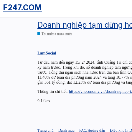
F247.COM
Doanh nghiệp tạm dừng ho
Thị trường trong nước
LamSocial
Từ đầu năm đến ngày 15/ 2/ 2024, tỉnh Quảng Trị chỉ c
kỳ năm trước. Trong khi đó, số doanh nghiệp tạm ngừn
trước. Tổng thu ngân sách nhà nước trên địa bàn tỉnh Q
11,40% dự toán địa phương năm 2024 và tăng 10,77% so 
gần 361 tỷ đồng, đạt 12,23% dự toán địa phương và tă
Thông tin chi tiết:
https://vneconomy.vn/doanh-nghiep-
9 Likes
Trang chủ
Danh mục
FAQ/Hướng dẫn
Điều khoản D