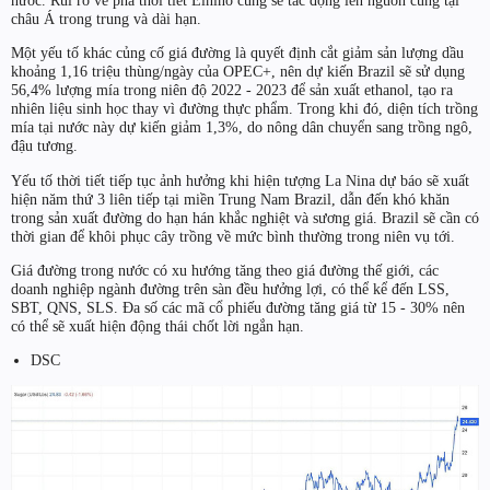
nước. Rủi ro về pha thời tiết Elnino cũng sẽ tác động lên nguồn cung tại
châu Á trong trung và dài hạn.
Một yếu tố khác củng cố giá đường là quyết định cắt giảm sản lượng dầu
khoảng 1,16 triệu thùng/ngày của OPEC+, nên dự kiến Brazil sẽ sử dụng
56,4% lượng mía trong niên độ 2022 - 2023 để sản xuất ethanol, tạo ra
nhiên liệu sinh học thay vì đường thực phẩm. Trong khi đó, diện tích trồng
mía tại nước này dự kiến giảm 1,3%, do nông dân chuyển sang trồng ngô,
đậu tương.
Yếu tố thời tiết tiếp tục ảnh hưởng khi hiện tượng La Nina dự báo sẽ xuất
hiện năm thứ 3 liên tiếp tại miền Trung Nam Brazil, dẫn đến khó khăn
trong sản xuất đường do hạn hán khắc nghiệt và sương giá. Brazil sẽ cần có
thời gian để khôi phục cây trồng về mức bình thường trong niên vụ tới.
Giá đường trong nước có xu hướng tăng theo giá đường thế giới, các
doanh nghiệp ngành đường trên sàn đều hưởng lợi, có thể kể đến LSS,
SBT, QNS, SLS. Đa số các mã cổ phiếu đường tăng giá từ 15 - 30% nên
có thể sẽ xuất hiện động thái chốt lời ngắn hạn.
DSC