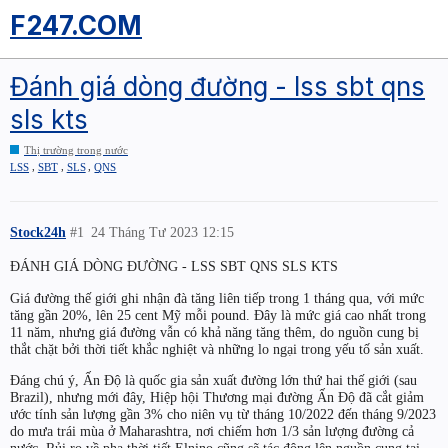
F247.COM
Đánh giá dòng đường - lss sbt qns
sls kts
Thị trường trong nước
,
,
,
LSS
SBT
SLS
QNS
Stock24h
#1
24 Tháng Tư 2023 12:15
ĐÁNH GIÁ DÒNG ĐƯỜNG - LSS SBT QNS SLS KTS
Giá đường thế giới ghi nhận đà tăng liên tiếp trong 1 tháng qua, với mức
tăng gần 20%, lên 25 cent Mỹ mỗi pound. Đây là mức giá cao nhất trong
11 năm, nhưng giá đường vẫn có khả năng tăng thêm, do nguồn cung bị
thắt chặt bởi thời tiết khắc nghiệt và những lo ngại trong yếu tố sản xuất.
Đáng chú ý, Ấn Độ là quốc gia sản xuất đường lớn thứ hai thế giới (sau
Brazil), nhưng mới đây, Hiệp hội Thương mại đường Ấn Độ đã cắt giảm
ước tính sản lượng gần 3% cho niên vụ từ tháng 10/2022 đến tháng 9/2023
do mưa trái mùa ở Maharashtra, nơi chiếm hơn 1/3 sản lượng đường cả