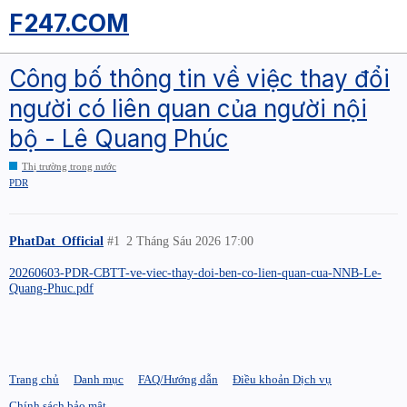
F247.COM
Công bố thông tin về việc thay đổi
người có liên quan của người nội
bộ - Lê Quang Phúc
Thị trường trong nước
PDR
PhatDat_Official
#1
2 Tháng Sáu 2026 17:00
20260603-PDR-CBTT-ve-viec-thay-doi-ben-co-lien-quan-cua-NNB-Le-
Quang-Phuc.pdf
Trang chủ
Danh mục
FAQ/Hướng dẫn
Điều khoản Dịch vụ
Chính sách bảo mật