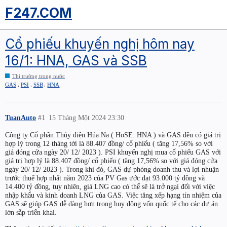
F247.COM
Cổ phiếu khuyến nghị hôm nay
16/1: HNA, GAS và SSB
Thị trường trong nước
,
,
,
GAS
PSI
SSB
HNA
TuanAuto
#1
15 Tháng Một 2024 23:30
Công ty Cổ phần Thủy điện Hủa Na ( HoSE: HNA ) và GAS đều có giá trị
hợp lý trong 12 tháng tới là 88.407 đồng/ cổ phiếu ( tăng 17,56% so với
giá đóng cửa ngày 20/ 12/ 2023 ). PSI khuyến nghị mua cổ phiếu GAS với
giá trị hợp lý là 88.407 đồng/ cổ phiếu ( tăng 17,56% so với giá đóng cửa
ngày 20/ 12/ 2023 ). Trong khi đó, GAS dự phóng doanh thu và lợi nhuận
trước thuế hợp nhất năm 2023 của PV Gas ước đạt 93.000 tỷ đồng và
14.400 tỷ đồng, tuy nhiên, giá LNG cao có thể sẽ là trở ngại đối với việc
nhập khẩu và kinh doanh LNG của GAS. Việc tăng xếp hạng tín nhiệm của
GAS sẽ giúp GAS dễ dàng hơn trong huy động vốn quốc tế cho các dự án
lớn sắp triển khai.