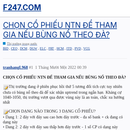
F247.COM
CHỌN CỔ PHIẾU NTN ĐỂ THAM
GIA NẾU BÙNG NỔ THEO ĐÀ?
Thị trường trong nước
,
,
,
,
,
,
,
,
,
BID
CEO
DCM
DGW
ELC
FRT
HCM
ITD
PVD
VCG
tranhangL968
#1
1 Tháng Mười Một 2022 00:39
CHỌN CỔ PHIẾU NTN ĐỂ THAM GIA NẾU BÙNG NỔ THEO ĐÀ?
Thị trường đang ở phiên phục hồi thứ 5 tương đối tích cực tuy nhiên
chưa có bùng nổ theo đà để xác nhận uptrend trong ngắn hạn. Kháng cự
1040-1050, thị trường vượt qua được vùng này là an toàn, chắc xu hướng
nhất
CHỌN DẠNG NÀO TRONG 3 DẠNG CỔ PHIẾU?
• Dạng 1: 2 đáy với đáy sau cao hơn đáy trước - đa số bank + ck đang có
dạng này
• Dang 2: 2 đáy với đáy sau thấp hơn đáy trước - 1 số CP có dạng này