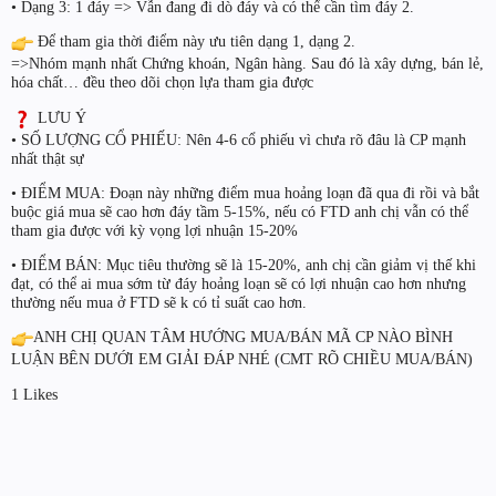
• Dạng 3: 1 đáy => Vẫn đang đi dò đáy và có thể cần tìm đáy 2.
Để tham gia thời điểm này ưu tiên dạng 1, dạng 2.
=>Nhóm mạnh nhất Chứng khoán, Ngân hàng. Sau đó là xây dựng, bán lẻ,
hóa chất… đều theo dõi chọn lựa tham gia được
LƯU Ý
• SỐ LƯỢNG CỔ PHIẾU: Nên 4-6 cổ phiếu vì chưa rõ đâu là CP mạnh
nhất thật sự
• ĐIỂM MUA: Đoạn này những điểm mua hoảng loạn đã qua đi rồi và bắt
buộc giá mua sẽ cao hơn đáy tầm 5-15%, nếu có FTD anh chị vẫn có thể
tham gia được với kỳ vọng lợi nhuận 15-20%
• ĐIỂM BÁN: Mục tiêu thường sẽ là 15-20%, anh chị cần giảm vị thế khi
đạt, có thể ai mua sớm từ đáy hoảng loạn sẽ có lợi nhuận cao hơn nhưng
thường nếu mua ở FTD sẽ k có tỉ suất cao hơn.
ANH CHỊ QUAN TÂM HƯỚNG MUA/BÁN MÃ CP NÀO BÌNH
LUẬN BÊN DƯỚI EM GIẢI ĐÁP NHÉ (CMT RÕ CHIỀU MUA/BÁN)
1 Likes