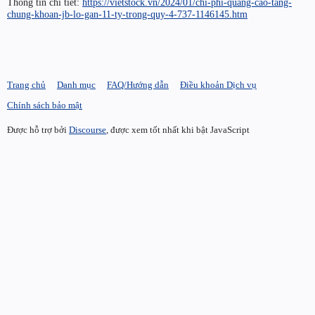
Thông tin chi tiết:
https://vietstock.vn/2024/01/chi-phi-quang-cao-tang-
chung-khoan-jb-lo-gan-11-ty-trong-quy-4-737-1146145.htm
Trang chủ
Danh mục
FAQ/Hướng dẫn
Điều khoản Dịch vụ
Chính sách bảo mật
Được hỗ trợ bởi
Discourse
, được xem tốt nhất khi bật JavaScript