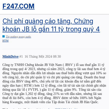
F247.COM
Chi phí quảng cáo tăng, Chứng
khoán JB lỗ gần 11 tỷ trong quý 4
Thị trường trong nước
HTM
MinhDrive
#1
16 Tháng Một 2024 08:30
Công ty TNHH Chứng khoán JB Việt Nam ( JBSV ) lỗ sau thuế gần 11 tỷ
đồng trong quý 4/ 2023, nhưng cả năm 2023, công ty lãi sau thuế hơn 4 tỷ
đồng. Nguyên nhân dẫn đến lợi nhuận sau thuế biến động vượt quá 10% so
với cùng kỳ, do chi phí quản lý và chi phí quảng cáo tăng. Doanh thu hoạt
động của JBSV tăng 48%, chủ yếu từ lãi các khoản đầu tư nắm giữ đến
ngày đáo hạn ( HTM ) hơn 12 tỷ đồng, còn lãi từ tài sản tài chính ghi nhận
thông qua lãi/ lỗ ( FVTPL ) gần 11 tỷ đồng, giảm 9%. Tổng tài sản của
Công ty đạt gần 1,202 tỷ đồng, tăng 21% so với đầu năm, nhưng lãi sau
thuế đi lùi 84%, còn hơn 4 tỷ đồng. JBSV được sở hữu 100% bởi Ngân
hàng Kwangju, một thành viên của Tập đoàn Tài chính JB Hàn Quốc.