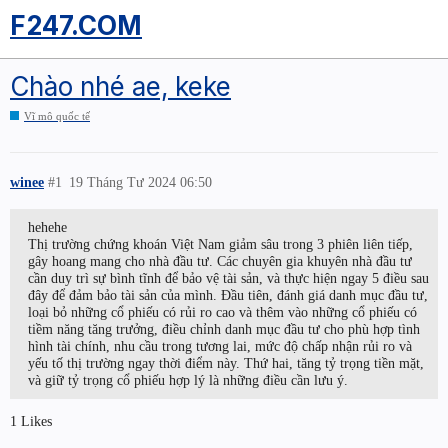
F247.COM
Chào nhé ae, keke
Vĩ mô quốc tế
winee
#1
19 Tháng Tư 2024 06:50
hehehe
Thị trường chứng khoán Việt Nam giảm sâu trong 3 phiên liên tiếp,
gây hoang mang cho nhà đầu tư. Các chuyên gia khuyên nhà đầu tư
cần duy trì sự bình tĩnh để bảo vệ tài sản, và thực hiện ngay 5 điều sau
đây để đảm bảo tài sản của mình. Đầu tiên, đánh giá danh mục đầu tư,
loại bỏ những cổ phiếu có rủi ro cao và thêm vào những cổ phiếu có
tiềm năng tăng trưởng, điều chỉnh danh mục đầu tư cho phù hợp tình
hình tài chính, nhu cầu trong tương lai, mức độ chấp nhận rủi ro và
yếu tố thị trường ngay thời điểm này. Thứ hai, tăng tỷ trọng tiền mặt,
và giữ tỷ trọng cổ phiếu hợp lý là những điều cần lưu ý.
1 Likes