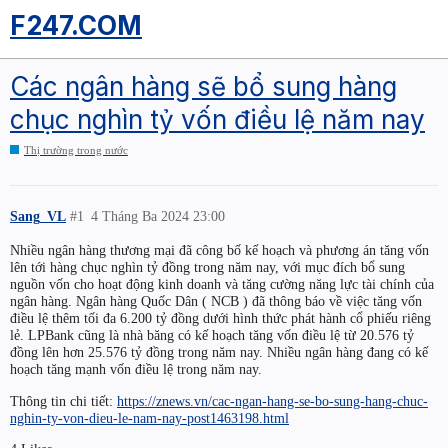
F247.COM
Các ngân hàng sẽ bổ sung hàng
chục nghìn tỷ vốn điều lệ năm nay
Thị trường trong nước
Sang_VL
#1
4 Tháng Ba 2024 23:00
Nhiều ngân hàng thương mại đã công bố kế hoạch và phương án tăng vốn
lên tới hàng chục nghìn tỷ đồng trong năm nay, với mục đích bổ sung
nguồn vốn cho hoạt động kinh doanh và tăng cường năng lực tài chính của
ngân hàng. Ngân hàng Quốc Dân ( NCB ) đã thông báo về việc tăng vốn
điều lệ thêm tối đa 6.200 tỷ đồng dưới hình thức phát hành cổ phiếu riêng
lẻ. LPBank cũng là nhà băng có kế hoạch tăng vốn điều lệ từ 20.576 tỷ
đồng lên hơn 25.576 tỷ đồng trong năm nay. Nhiều ngân hàng đang có kế
hoạch tăng mạnh vốn điều lệ trong năm nay.
Thông tin chi tiết:
https://znews.vn/cac-ngan-hang-se-bo-sung-hang-chuc-
nghin-ty-von-dieu-le-nam-nay-post1463198.html