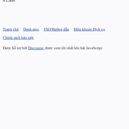
4 Likes
Trang chủ
Danh mục
FAQ/Hướng dẫn
Điều khoản Dịch vụ
Chính sách bảo mật
Được hỗ trợ bởi
Discourse
, được xem tốt nhất khi bật JavaScript