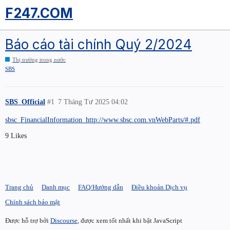
F247.COM
Báo cáo tài chính Quý 2/2024
Thị trường trong nước
SBS
SBS_Official
#1
7 Tháng Tư 2025 04:02
sbsc_FinancialInformation_http://www.sbsc.com.vnWebParts/#.pdf
9 Likes
Trang chủ
Danh mục
FAQ/Hướng dẫn
Điều khoản Dịch vụ
Chính sách bảo mật
Được hỗ trợ bởi
Discourse
, được xem tốt nhất khi bật JavaScript