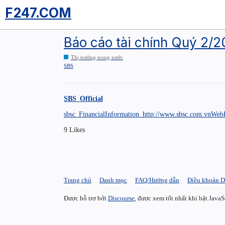
F247.COM
Báo cáo tài chính Quý 2/
Thị trường trong nước
SBS
SBS_Official
sbsc_FinancialInformation_http://www.sbsc.com.vnWebP
9 Likes
Trang chủ
Danh mục
FAQ/Hướng dẫn
Điều khoản D
Được hỗ trợ bởi
Discourse
, được xem tốt nhất khi bật JavaS