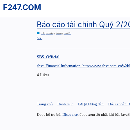
F247.COM
Báo cáo tài chính Quý 2/
Thị trường trong nước
SBS
SBS_Official
sbsc_FinancialInformation_http://www.sbsc.com.vnWebP
4 Likes
Trang chủ
Danh mục
FAQ/Hướng dẫn
Điều khoản D
Được hỗ trợ bởi
Discourse
, được xem tốt nhất khi bật JavaS