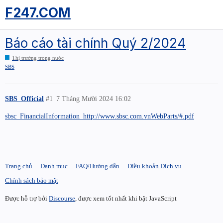
F247.COM
Báo cáo tài chính Quý 2/2024
Thị trường trong nước
SBS
SBS_Official
#1
7 Tháng Mười 2024 16:02
sbsc_FinancialInformation_http://www.sbsc.com.vnWebParts/#.pdf
Trang chủ
Danh mục
FAQ/Hướng dẫn
Điều khoản Dịch vụ
Chính sách bảo mật
Được hỗ trợ bởi
Discourse
, được xem tốt nhất khi bật JavaScript