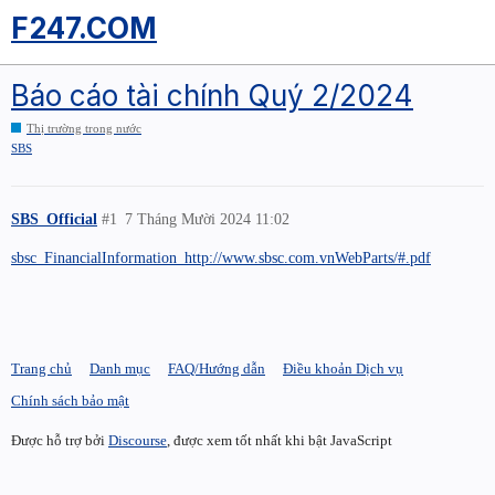
F247.COM
Báo cáo tài chính Quý 2/2024
Thị trường trong nước
SBS
SBS_Official
#1
7 Tháng Mười 2024 11:02
sbsc_FinancialInformation_http://www.sbsc.com.vnWebParts/#.pdf
Trang chủ
Danh mục
FAQ/Hướng dẫn
Điều khoản Dịch vụ
Chính sách bảo mật
Được hỗ trợ bởi
Discourse
, được xem tốt nhất khi bật JavaScript