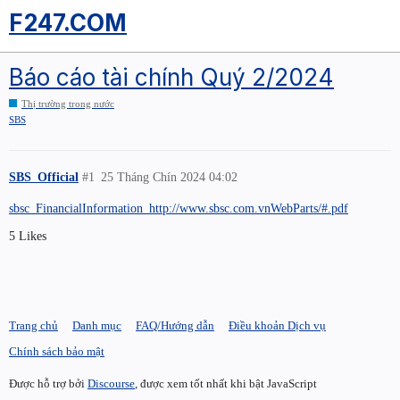
F247.COM
Báo cáo tài chính Quý 2/2024
Thị trường trong nước
SBS
SBS_Official
#1
25 Tháng Chín 2024 04:02
sbsc_FinancialInformation_http://www.sbsc.com.vnWebParts/#.pdf
5 Likes
Trang chủ
Danh mục
FAQ/Hướng dẫn
Điều khoản Dịch vụ
Chính sách bảo mật
Được hỗ trợ bởi
Discourse
, được xem tốt nhất khi bật JavaScript