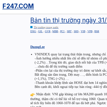
F247.COM
Bản tin thị trường ngày 3
Thị trường trong nước
,
,
,
,
,
,
,
,
,
DXG
GIL
GVR
MBB
PC1
SBT
SHS
VIB
VPB
BSR
DuzngLee
VNINDEX quay lại trạng thái thận trọng, nhưng chỉ 
-Ảnh hưởng nhiều nhất lên chỉ số đến từ nhóm cổ p
(-2,2%)…Trong khi đó, giao dịch nổi bật của TPB 
…chưa đủ để thị trường xanh điểm
-Phần còn lại của thị trường duy trì được sự khởi sắ
Bất động sản tầm trung, Dệt may…., điển hình là
(+1,1%), TNG (+2%)….
-Thanh khoản khớp lệnh sàn HOSE đạt hơn 14 nghìn t
Bên cạnh đó, khối ngoại tiếp tục bán ròng -444 tỷ đồ
Nhận định: VNI gặp kháng cự lớn MA200 quanh 1078
thường, thậm chí có thể lùi về hỗ trợ vùng 1060. Quan 
sẽ tích lũy biên độ 1060-1070 để tạo đà bứt phá. Ngược