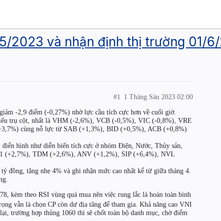
1/5/2023 và nhận định thị trường 01/6
#1
1 Tháng Sáu 2023 02:00
giảm -2,9 điểm (-0,27%) nhờ lực cầu tích cực hơn về cuối giờ.
hiếu trụ cột, nhất là VHM (-2,6%), VCB (-0,5%), VIC (-0,8%), VRE
(+3,7%) cùng nỗ lực từ SAB (+1,3%), BID (+0,5%), ACB (+0,8%)
c, điển hình như diễn biến tích cực ở nhóm Điện, Nước, Thủy sản,
 PC1 (+2,7%), TDM (+2,6%), ANV (+1,2%), SIP (+6,4%), NVL
ỷ đồng, tăng nhẹ 4% và ghi nhận mức cao nhất kể từ giữa tháng 4.
ng.
, kèm theo RSI vùng quá mua nên việc rung lắc là hoàn toàn bình
trọng vẫn là chọn CP còn dư địa tăng để tham gia. Khả năng cao VNI
 lại, trường hợp thủng 1060 thì sẽ chốt toàn bộ danh mục, chờ điểm