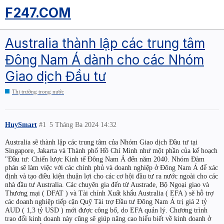
F247.COM
Australia thành lập các trung tâm
Đông Nam Á dành cho các Nhóm
Giao dịch Đầu tư
Thị trường trong nước
HuySmart
#1
5 Tháng Ba 2024 14:32
Australia sẽ thành lập các trung tâm của Nhóm Giao dịch Đầu tư tại
Singapore, Jakarta và Thành phố Hồ Chí Minh như một phần của kế hoạch
"Đầu tư: Chiến lược Kinh tế Đông Nam Á đến năm 2040. Nhóm Đàm
phán sẽ làm việc với các chính phủ và doanh nghiệp ở Đông Nam Á để xác
định và tạo điều kiện thuận lợi cho các cơ hội đầu tư ra nước ngoài cho các
nhà đầu tư Australia. Các chuyên gia đến từ Austrade, Bộ Ngoại giao và
Thương mại ( DFAT ) và Tài chính Xuất khẩu Australia ( EFA ) sẽ hỗ trợ
các doanh nghiệp tiếp cận Quỹ Tài trợ Đầu tư Đông Nam Á trị giá 2 tỷ
AUD ( 1,3 tỷ USD ) mới được công bố, do EFA quản lý. Chương trình
trao đổi kinh doanh này cũng sẽ giúp nâng cao hiểu biết về kinh doanh ở