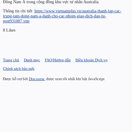
Đông Nam Á trong cộng đồng khu vực tư nhân Australia.
Thông tin chi tiết:
https://www.vietnamplus.vn/australia-thanh-lap-cac-
trung-tam-dong-nam-a-danh-cho-cac-nhom-giao-dich-dau-tu-
post931007.vnp
8 Likes
Trang chủ
Danh mục
FAQ/Hướng dẫn
Điều khoản Dịch vụ
Chính sách bảo mật
Được hỗ trợ bởi
Discourse
, được xem tốt nhất khi bật JavaScript