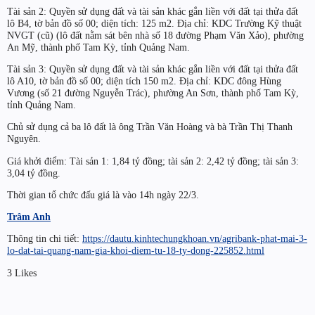
Tài sản 2: Quyền sử dụng đất và tài sản khác gắn liền với đất tại thửa đất
lô B4, tờ bản đồ số 00; diện tích: 125 m2. Địa chỉ: KDC Trường Kỹ thuật
NVGT (cũ) (lô đất nằm sát bên nhà số 18 đường Phạm Văn Xảo), phường
An Mỹ, thành phố Tam Kỳ, tỉnh Quảng Nam.
Tài sản 3: Quyền sử dụng đất và tài sản khác gắn liền với đất tại thửa đất
lô A10, tờ bản đồ số 00; diện tích 150 m2. Địa chỉ: KDC đông Hùng
Vương (số 21 đường Nguyễn Trác), phường An Sơn, thành phố Tam Kỳ,
tỉnh Quảng Nam.
Chủ sử dụng cả ba lô đất là ông Trần Văn Hoàng và bà Trần Thị Thanh
Nguyên.
Giá khởi điểm: Tài sản 1: 1,84 tỷ đồng; tài sản 2: 2,42 tỷ đồng; tài sản 3:
3,04 tỷ đồng.
Thời gian tổ chức đấu giá là vào 14h ngày 22/3.
Trâm Anh
Thông tin chi tiết:
https://dautu.kinhtechungkhoan.vn/agribank-phat-mai-3-
lo-dat-tai-quang-nam-gia-khoi-diem-tu-18-ty-dong-225852.html
3 Likes