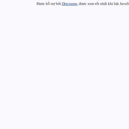
Được hỗ trợ bởi
Discourse
, được xem tốt nhất khi bật JavaS