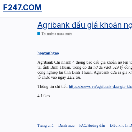
F247.COM
Agribank đấu giá khoản n
Thị trường trong nước
hoaxanhxao
Agribank Chi nhánh 4 thông báo đấu giá khoản nợ lên 
tại tỉnh Bình Thuận, trong đó dư nợ đã vượt 529 tỷ đồng
công nghiệp tại tỉnh Bình Thuận. Agribank đưa ra giá k
tổ chức vào ngày 22/2 tới.
Thông tin chi tiết:
https://znews.vn/agribank-dau-gia-
4 Likes
Trang chủ
Danh mục
FAQ/Hướng dẫn
Điều khoản D