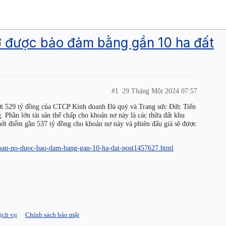
ợ được bảo đảm bằng gần 10 ha đất
#1
29 Tháng Một 2024 07:57
tới 529 tỷ đồng của CTCP Kinh doanh Đá quý và Trang sức Đức Tiến
. Phần lớn tài sản thế chấp cho khoản nợ này là các thửa đất khu
hởi điểm gần 537 tỷ đồng cho khoản nợ này và phiên đấu giá sẽ được
khoan-no-duoc-bao-dam-bang-gan-10-ha-dat-post1457627.html
ịch vụ
Chính sách bảo mật