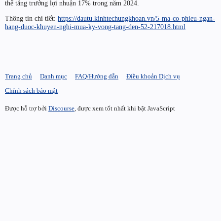
thể tăng trưởng lợi nhuận 17% trong năm 2024.
Thông tin chi tiết:
https://dautu.kinhtechungkhoan.vn/5-ma-co-phieu-ngan-
hang-duoc-khuyen-nghi-mua-ky-vong-tang-den-52-217018.html
Trang chủ
Danh mục
FAQ/Hướng dẫn
Điều khoản Dịch vụ
Chính sách bảo mật
Được hỗ trợ bởi
Discourse
, được xem tốt nhất khi bật JavaScript