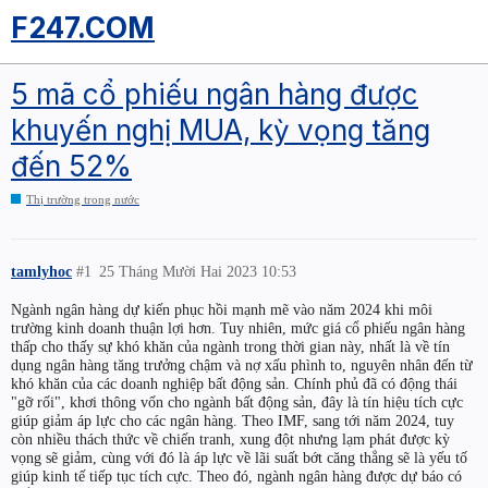
F247.COM
5 mã cổ phiếu ngân hàng được
khuyến nghị MUA, kỳ vọng tăng
đến 52%
Thị trường trong nước
tamlyhoc
#1
25 Tháng Mười Hai 2023 10:53
Ngành ngân hàng dự kiến phục hồi mạnh mẽ vào năm 2024 khi môi
trường kinh doanh thuận lợi hơn. Tuy nhiên, mức giá cổ phiếu ngân hàng
thấp cho thấy sự khó khăn của ngành trong thời gian này, nhất là về tín
dụng ngân hàng tăng trưởng chậm và nợ xấu phình to, nguyên nhân đến từ
khó khăn của các doanh nghiệp bất động sản. Chính phủ đã có động thái
"gỡ rối", khơi thông vốn cho ngành bất động sản, đây là tín hiệu tích cực
giúp giảm áp lực cho các ngân hàng. Theo IMF, sang tới năm 2024, tuy
còn nhiều thách thức về chiến tranh, xung đột nhưng lạm phát được kỳ
vọng sẽ giảm, cùng với đó là áp lực về lãi suất bớt căng thẳng sẽ là yếu tố
giúp kinh tế tiếp tục tích cực. Theo đó, ngành ngân hàng được dự báo có