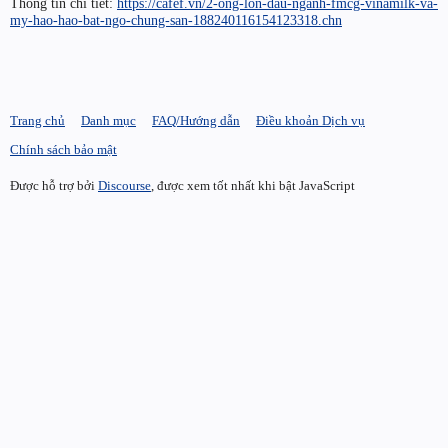
Thông tin chi tiết:
https://cafef.vn/2-ong-lon-dau-nganh-fmcg-vinamilk-va-
my-hao-hao-bat-ngo-chung-san-188240116154123318.chn
Trang chủ
Danh mục
FAQ/Hướng dẫn
Điều khoản Dịch vụ
Chính sách bảo mật
Được hỗ trợ bởi
Discourse
, được xem tốt nhất khi bật JavaScript