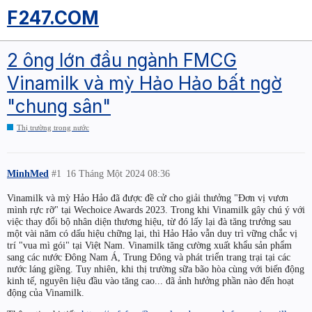
F247.COM
2 ông lớn đầu ngành FMCG
Vinamilk và mỳ Hảo Hảo bất ngờ
"chung sân"
Thị trường trong nước
MinhMed
#1
16 Tháng Một 2024 08:36
Vinamilk và mỳ Hảo Hảo đã được đề cử cho giải thưởng "Đơn vị vươn
mình rực rỡ" tại Wechoice Awards 2023. Trong khi Vinamilk gây chú ý với
việc thay đổi bộ nhân diện thương hiệu, từ đó lấy lại đà tăng trưởng sau
một vài năm có dấu hiệu chững lại, thì Hảo Hảo vẫn duy trì vững chắc vị
trí "vua mì gói" tại Việt Nam. Vinamilk tăng cường xuất khẩu sản phẩm
sang các nước Đông Nam Á, Trung Đông và phát triển trang trại tại các
nước láng giềng. Tuy nhiên, khi thị trường sữa bão hòa cùng với biến động
kinh tế, nguyên liệu đầu vào tăng cao... đã ảnh hưởng phần nào đến hoạt
động của Vinamilk.