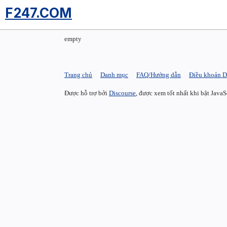
F247.COM
empty
Trang chủ
Danh mục
FAQ/Hướng dẫn
Điều khoản D
Được hỗ trợ bởi
Discourse
, được xem tốt nhất khi bật JavaS